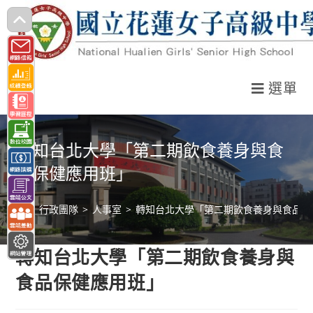
跳
轉
至
主
選單
要
內
容
轉知台北大學「第二期飲食養身與食
品保健應用班」
>
行政團隊
>
人事室
>
轉知台北大學「第二期飲食養身與食品保
轉知台北大學「第二期飲食養身與
食品保健應用班」