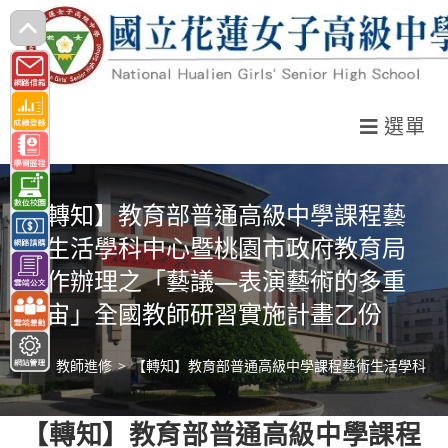
跳
轉
至
主
選單
要
內
容
【轉知】教育部普通高級中學課程藝
術生活學科中心暨桃園市政府教育局
合作辦理之「藝議—表演藝術的多重
宇宙」全國教師研習實施計畫乙份
>
教師進修
>
【轉知】教育部普通高級中學課程藝術生活學科中
【轉知】教育部普通高級中學課程