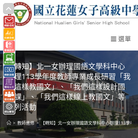
跳
轉
至
主
選單
要
內
容
【轉知】北一女辦理國語文學科中心
辦理113學年度教師專業成長研習「我
們這樣教國文」、「我們這樣設計國
文課」、「我們這樣線上教國文」等
系列活動
>
教師進修
>
【轉知】北一女辦理國語文學科中心辦理113學