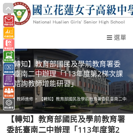
跳
轉
至
主
選單
要
內
容
【轉知】教育部國民及學前教育署委
託臺南二中辦理「113年度第2梯次課
程諮詢教師增能研習」
>
教師進修
>
【轉知】教育部國民及學前教育署委託臺南二中辦理
【轉知】教育部國民及學前教育署
委託臺南二中辦理「113年度第2