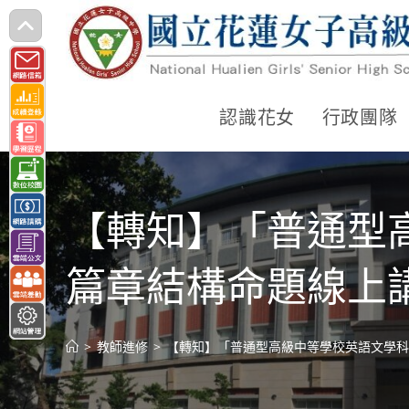
跳
轉
至
主
認識花女
行政團隊
要
內
容
【轉知】「普通型
篇章結構命題線上
>
教師進修
>
【轉知】「普通型高級中等學校英語文學科