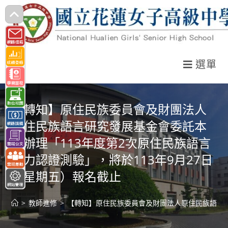
跳
轉
至
主
選單
要
內
容
【轉知】原住民族委員會及財團法人
原住民族語言研究發展基金會委託本
校辦理「113年度第2次原住民族語言
能力認證測驗」，將於113年9月27日
（星期五）報名截止
>
教師進修
>
【轉知】原住民族委員會及財團法人原住民族語言研