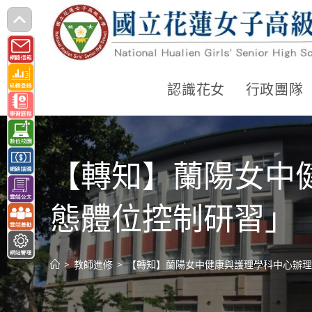
跳
轉
至
主
認識花女
行政團隊
要
內
容
【轉知】蘭陽女中
態體位控制研習」
>
教師進修
>
【轉知】蘭陽女中健康與護理學科中心辦理