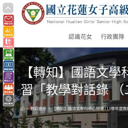
跳
轉
至
主
認識花女
行政團隊
要
內
容
【轉知】國語文學
習「教學對話錄 （
>
教師進修
>
【轉知】國語文學科中心辦理113學年度