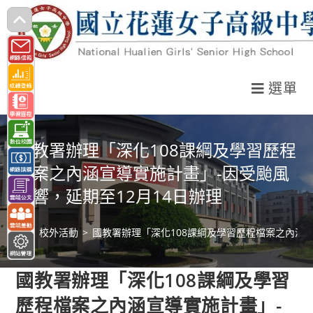
跳
轉
至
主
選單
要
內
容
國教署辦理「深化108課綱及學習歷程
檔案之內涵宣導實施計畫」-因受颱風
影響，延期至12月14日辦理
>
校外活動
>
國教署辦理「深化108課綱及學習歷程檔案之內涵宣
國教署辦理「深化108課綱及學習
歷程檔案之內涵宣導實施計畫」-