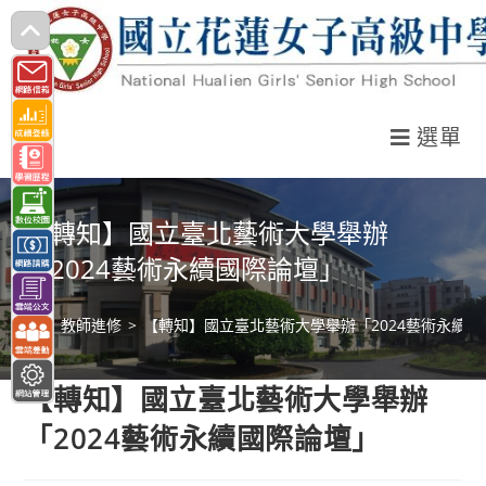
跳
轉
至
主
選單
要
內
容
【轉知】國立臺北藝術大學舉辦
「2024藝術永續國際論壇」
>
教師進修
>
【轉知】國立臺北藝術大學舉辦「2024藝術永續國
【轉知】國立臺北藝術大學舉辦
「2024藝術永續國際論壇」