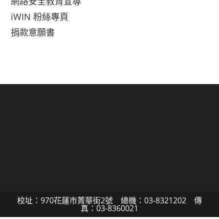
網路安全教育宣導
iWIN 粉絲專頁
捐款意願書
校址：970花蓮市菁華街2號 總機：03-8321202 傳
真：03-8360021