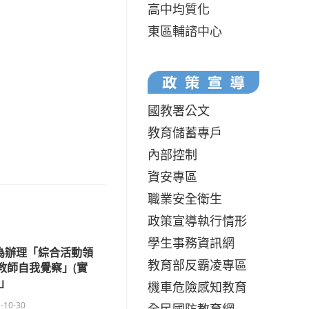
高中均質化
東區輔諮中心
國教署公文
教育儲蓄專戶
內部控制
資安專區
職業安全衛生
政策宣導執行情形
學生事務資訊網
為辦理「綜合活動領
教育部反霸凌專區
L教師自我覺察」(實
)」
機車危險感知教育
-10-30
全民國防教育網