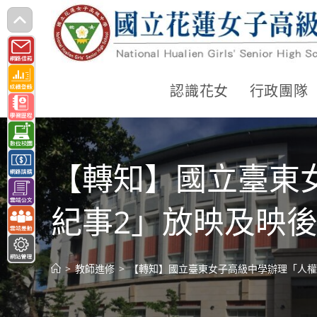
跳
轉
至
主
認識花女
行政團隊
要
內
容
【轉知】國立臺東
紀事2」放映及映
>
教師進修
>
【轉知】國立臺東女子高級中學辦理「人權