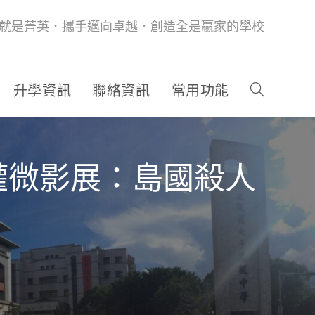
就是菁英．攜手邁向卓越．創造全是贏家的學校
升學資訊
聯絡資訊
常用功能
權微影展：島國殺人