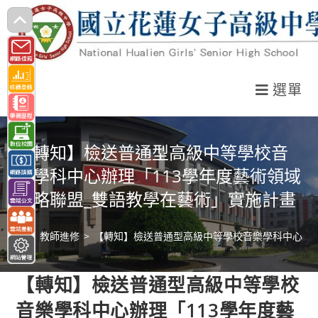
跳
轉
至
主
選單
要
內
容
【轉知】檢送普通型高級中等學校音
樂學科中心辦理「113學年度藝術領域
策略聯盟_雙語教學在藝術」實施計畫
>
教師進修
>
【轉知】檢送普通型高級中等學校音樂學科中心辦理
【轉知】檢送普通型高級中等學校
音樂學科中心辦理「113學年度藝