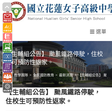
跳
轉
至
主
選單
要
內
容
【生輔組公告】 颱風鐵路停駛，住校
生可預防性返家。
>
教學團隊
>
全民國防教育
>
最新消息
>
【生輔組公告】 颱
【生輔組公告】 颱風鐵路停駛，
住校生可預防性返家。