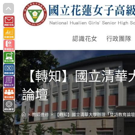
跳
轉
至
主
認識花女
行政團隊
要
內
容
【轉知】國立清華
論壇
>
教師進修
>
【轉知】國立清華大學辦理「雙語教育論壇