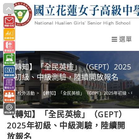
跳
轉
至
主
選單
要
內
容
【轉知】「全民英檢」（GEPT）2025
年初級、中級測驗，陸續開放報名
>
校外活動
>
【轉知】「全民英檢」（GEPT）2025年初級、
【轉知】「全民英檢」（GEPT）
2025年初級、中級測驗，陸續開
放報名