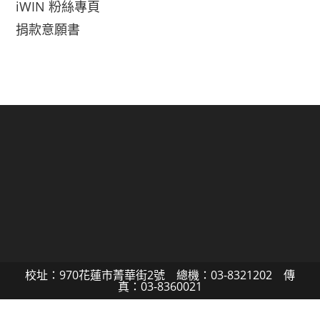
iWIN 粉絲專頁
捐款意願書
校址：970花蓮市菁華街2號 總機：03-8321202 傳
真：03-8360021