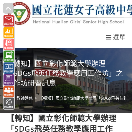
跳
轉
至
主
選單
要
內
容
【轉知】國立彰化師範大學辦理
「SDGs飛英任務教學應用工作坊」之
工作坊研習訊息
>
教師進修
>
【轉知】國立彰化師範大學辦理「SDGs飛英任務
【轉知】國立彰化師範大學辦理
「SDGs飛英任務教學應用工作