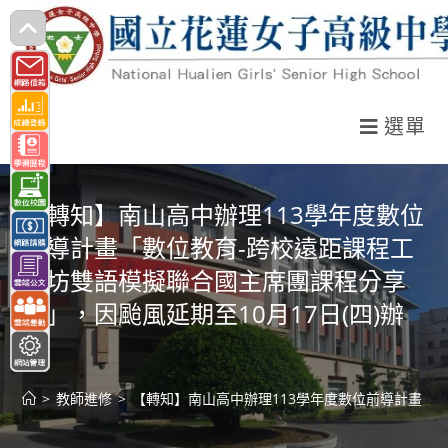
跳
轉
至
主
選單
要
內
容
【轉知】南山高中辦理113學年度數位
前導計畫「數位教育-跨校遠距課程工
作坊雙語模擬聯合國主席團課程分享
會」，因颱風延期至10月17日(四)辦
理
>
教師進修
>
【轉知】南山高中辦理113學年度數位前導計畫「數