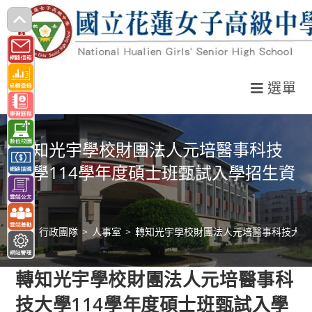
跳
轉
至
主
選單
要
內
容
轉知光宇學校財團法人元培醫事科技
大學114學年度碩士班甄試入學招生資
訊
>
行政團隊
>
人事室
>
轉知光宇學校財團法人元培醫事科技大學
轉知光宇學校財團法人元培醫事科
技大學114學年度碩士班甄試入學