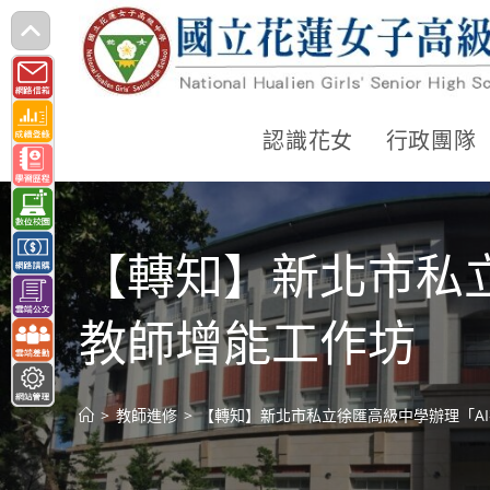
跳
轉
至
主
認識花女
行政團隊
要
內
容
【轉知】新北市私
教師增能工作坊
>
教師進修
>
【轉知】新北市私立徐匯高級中學辦理「A