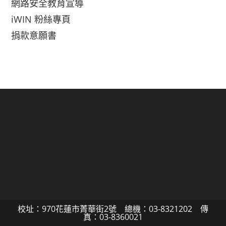
網路安全教育宣導
iWIN 粉絲專頁
捐款意願書
校址：970花蓮市菁華街2號 總機：03-8321202 傳
真：03-8360021