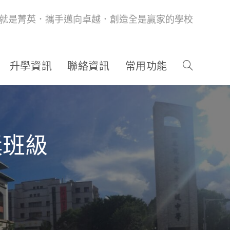
就是菁英．攜手邁向卓越．創造全是贏家的學校
升學資訊
聯絡資訊
常用功能
獎班級