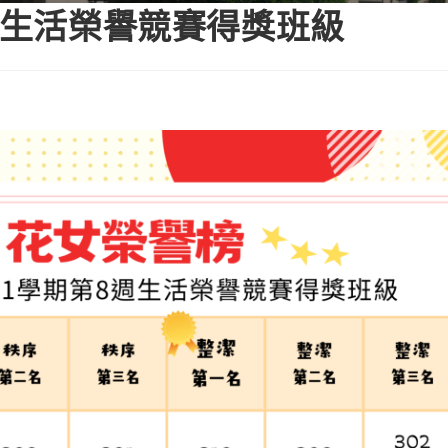
8週生活榮譽競賽得獎班級