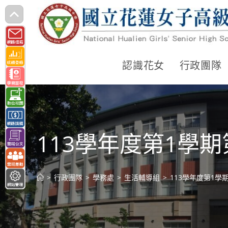
跳
轉
至
主
認識花女
行政團隊
要
內
容
113學年度第1學
>
行政團隊
>
學務處
>
生活輔導組
>
113學年度第1