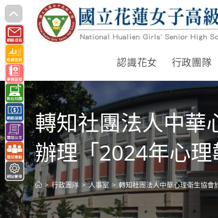
跳
轉
至
主
認識花女
行政團隊
要
內
容
轉知社團法人中華心
辦理「2024年心
>
行政團隊
>
人事室
>
轉知社團法人中華心理衛生協會於1