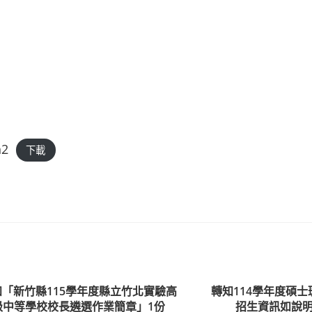
h2
下載
知「新竹縣115學年度縣立竹北實驗高
轉知114學年度碩
級中等學校校長遴選作業簡章」1份
招生資訊如說明