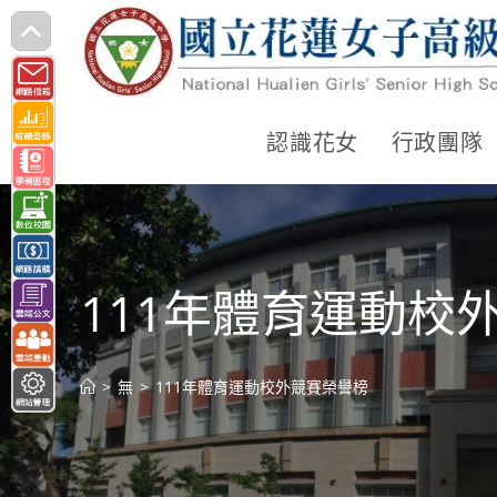
跳
轉
至
主
認識花女
行政團隊
要
內
容
111年體育運動校
>
無
>
111年體育運動校外競賽榮譽榜