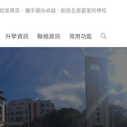
就是菁英．攜手邁向卓越．創造全是贏家的學校
升學資訊
聯絡資訊
常用功能