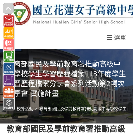
跳
轉
至
主
選單
要
內
容
教育部國民及學前教育署推動高級中
等學校學生學習歷程檔案113年度學生
學習歷程檔案分享會系列活動第2場次
分享會-實施計畫
>
校外活動
>
教育部國民及學前教育署推動高級中等學校學生學習
教育部國民及學前教育署推動高級