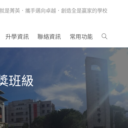
就是菁英．攜手邁向卓越．創造全是贏家的學校
升學資訊
聯絡資訊
常用功能
得獎班級