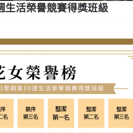
0週生活榮譽競賽得獎班級