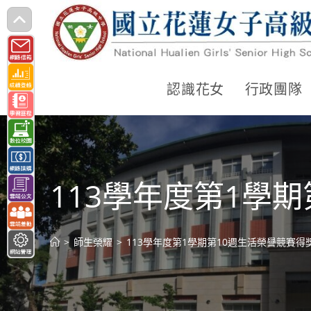
跳
轉
至
主
認識花女
行政團隊
要
內
容
113學年度第1學
>
師生榮耀
>
113學年度第1學期第10週生活榮譽競賽得