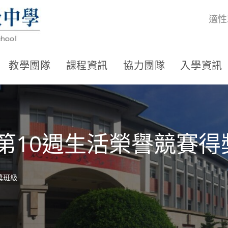
適性
教學團隊
課程資訊
協力團隊
入學資訊
期第10週生活榮譽競賽
獎班級