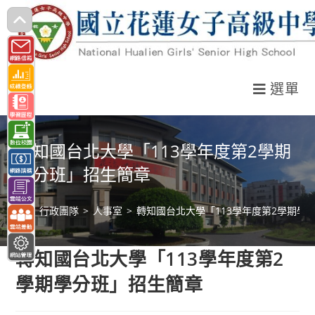
跳
轉
至
主
選單
要
內
容
轉知國台北大學「113學年度第2學期
學分班」招生簡章
>
行政團隊
>
人事室
>
轉知國台北大學「113學年度第2學期學
轉知國台北大學「113學年度第2
學期學分班」招生簡章