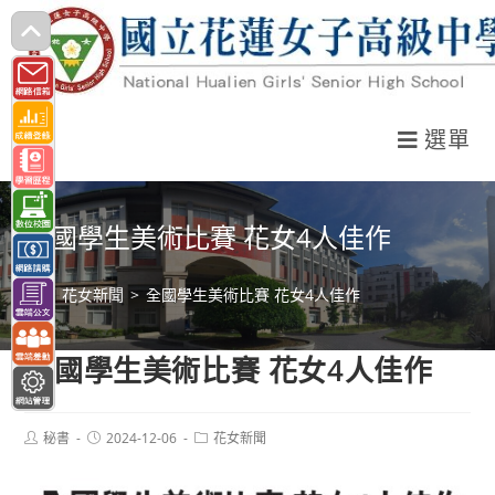
跳
轉
至
主
選單
要
內
容
全國學生美術比賽 花女4人佳作
>
花女新聞
>
全國學生美術比賽 花女4人佳作
全國學生美術比賽 花女4人佳作
Post
Post
Post
秘書
2024-12-06
花女新聞
author:
published:
category: