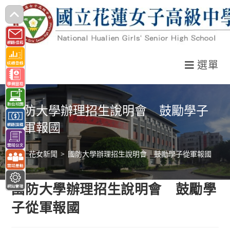
跳
轉
至
主
選單
要
內
容
國防大學辦理招生說明會 鼓勵學子
從軍報國
>
花女新聞
>
國防大學辦理招生說明會 鼓勵學子從軍報國
國防大學辦理招生說明會 鼓勵學
子從軍報國