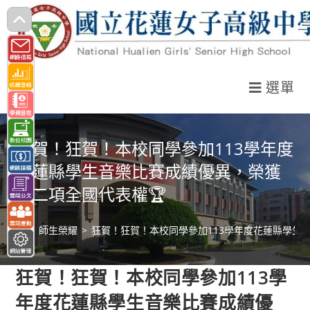
跳
轉
至
主
選單
要
內
容
狂賀！狂賀！本校同學參加113學年度
花蓮縣學生音樂比賽成績優異，榮獲
十二項全國代表權🏆
>
師生榮耀
>
狂賀！狂賀！本校同學參加113學年度花蓮縣學生
狂賀！狂賀！本校同學參加113學
年度花蓮縣學生音樂比賽成績優