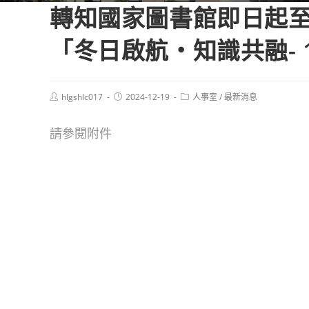
轉知國家圖書館即日起至
「冬日啟航‧知識共融- 
Post
Post
Post
hlgshlc017
2024-12-19
人事室
/
最新消息
author:
published:
category:
請參閱附件