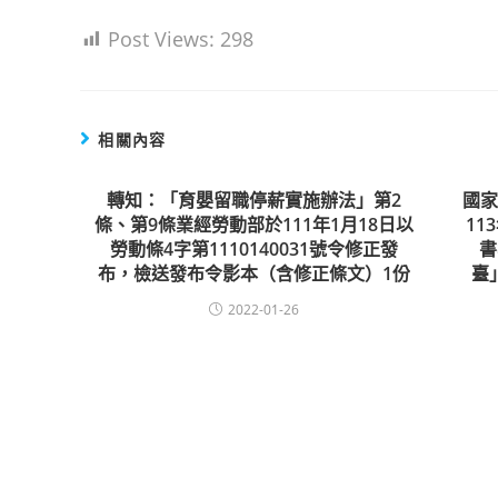
Post Views:
298
相關內容
轉知：「育嬰留職停薪實施辦法」第2
國
條、第9條業經勞動部於111年1月18日以
1
勞動條4字第1110140031號令修正發
書
布，檢送發布令影本（含修正條文）1份
臺
2022-01-26