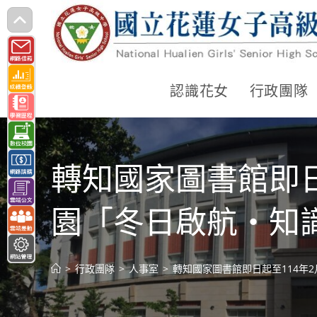
跳
轉
至
主
認識花女
行政團隊
要
內
容
轉知國家圖書館即日
園「冬日啟航‧知識
>
行政團隊
>
人事室
>
轉知國家圖書館即日起至114年