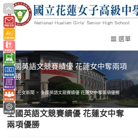
跳
轉
至
主
選單
要
內
容
全國英語文競賽績優 花蓮女中奪兩項
優勝
>
花女新聞
>
全國英語文競賽績優 花蓮女中奪兩項優勝
全國英語文競賽績優 花蓮女中奪
兩項優勝