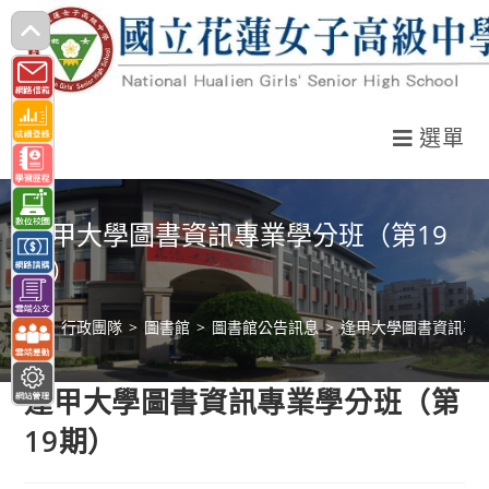
跳
轉
至
主
選單
要
內
容
逢甲大學圖書資訊專業學分班（第19
期）
>
行政團隊
>
圖書館
>
圖書館公告訊息
>
逢甲大學圖書資訊專業
逢甲大學圖書資訊專業學分班（第
19期）