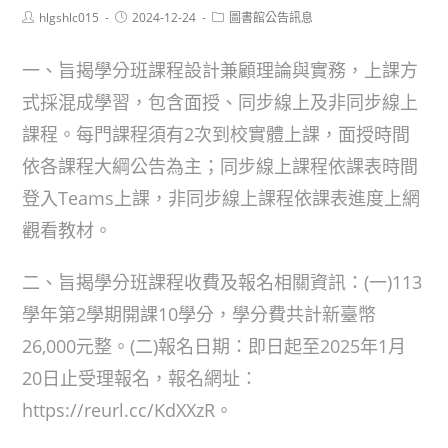
Post
Post
Post
hlgshlc015
2024-12-24
圖書館公告訊息
author:
published:
category:
一、旨揭學分班課程設計兼顧理論與實務，上課方
式採混成學習，包含面授、同步線上及非同步線上
課程。每門課程須有2次到校實體上課，面授時間
依各課程大綱公告為主；同步線上課程依課表時間
登入Teams上課，非同步線上課程依課表進度上網
觀看教材。
二、旨揭學分班課程收費及報名相關資訊：(一)113
學年第2學期開課10學分，學分費共計新臺幣
26,000元整。(二)報名日期：即日起至2025年1月
20日止受理報名，報名網址：
https://reurl.cc/KdXXzR。