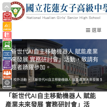
跳
轉
至
主
選單
要
內
容
「新世代AI自主移動機器人 賦能產業
未來發展 實務研討會」活動，敬請有
興趣者踴躍參加。
>
校外活動
>
「新世代AI自主移動機器人 賦能產業未來發展 
「新世代AI自主移動機器人 賦能
產業未來發展 實務研討會」活