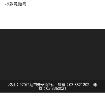
捐款意願書
校址：970花蓮市菁華街2號 總機：03-8321202 傳
真：03-8360021