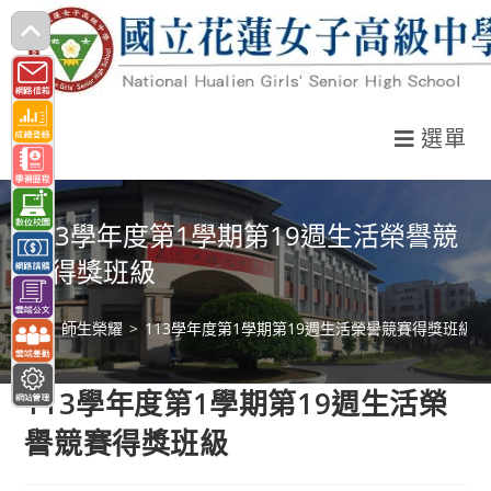
跳
轉
至
主
選單
要
內
容
113學年度第1學期第19週生活榮譽競
賽得獎班級
>
師生榮耀
>
113學年度第1學期第19週生活榮譽競賽得獎班級
113學年度第1學期第19週生活榮
譽競賽得獎班級