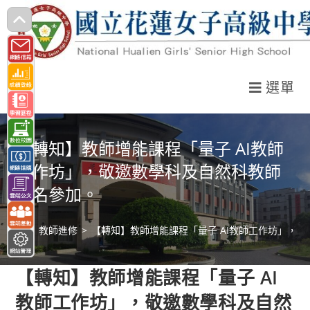
跳
轉
至
主
選單
要
內
容
【轉知】教師增能課程「量子 AI教師
工作坊」，敬邀數學科及自然科教師
報名參加。
>
教師進修
>
【轉知】教師增能課程「量子 AI教師工作坊」，
【轉知】教師增能課程「量子 AI
教師工作坊」，敬邀數學科及自然