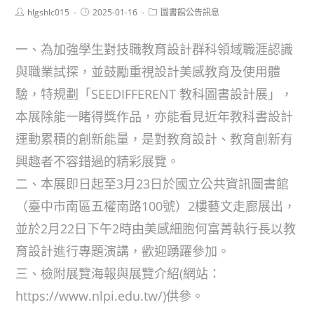
Post
Post
Post
hlgshlc015
2025-01-16
圖書館公告訊息
author:
published:
category:
一、為加強學生對技職教育設計群科領域職涯認識
與職業試探，並鼓勵重視設計美感教育及使用體
驗，特規劃「SEEDIFFERENT 教科圖書設計展」，
本展除能一睹得獎作品，亦能看見近年教科書設計
運動累積的創新能量，是對教育設計、教育創新有
興趣者不容錯過的精彩展覽。
二、本展即日起至3月23日於國立公共資訊圖書館
（臺中市南區五權南路100號）2樓藝文走廊展出，
並於2月22日下午2時由美感細胞何富菁執行長以教
育設計進行專題演講，歡迎踴躍參加。
三、檢附展覽海報與展覽介紹(網站：
https://www.nlpi.edu.tw/)供參。