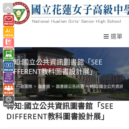
跳
轉
至
主
選單
要
內
容
轉知:國立公共資訊圖書館「SEE
DIFFERENT教科圖書設計展」
>
行政團隊
>
圖書館
>
圖書館公告訊息
>
轉知:國立公共資訊圖書館
轉知:國立公共資訊圖書館「SEE
DIFFERENT教科圖書設計展」