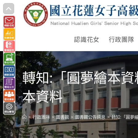
跳
轉
至
主
認識花女
行政團隊
要
內
容
轉知:「圓夢繪本資
本資料
>
行政團隊
>
圖書館
>
圖書館公告訊息
>
轉知:「圓夢