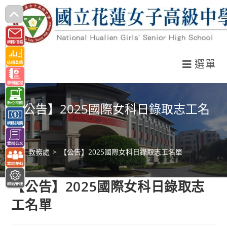
跳
轉
至
主
選單
要
內
容
【公告】2025國際女科日錄取志工名
單
>
教務處
>
【公告】2025國際女科日錄取志工名單
【公告】2025國際女科日錄取志
工名單