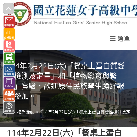
跳
轉
至
主
選單
要
內
容
114年2月22日(六)「餐桌上蛋白質變
性檢測及定量」和「植物發育與繁
殖」實驗，歡迎原住民族學生踴躍報
名參加。
>
校外活動
>
114年2月22日(六)「餐桌上蛋白質變性檢測及
114年2月22日(六)「餐桌上蛋白