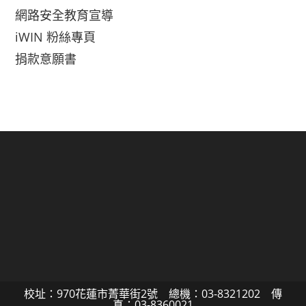
網路安全教育宣導
iWIN 粉絲專頁
捐款意願書
校址：970花蓮市菁華街2號 總機：03-8321202 傳
真：03-8360021