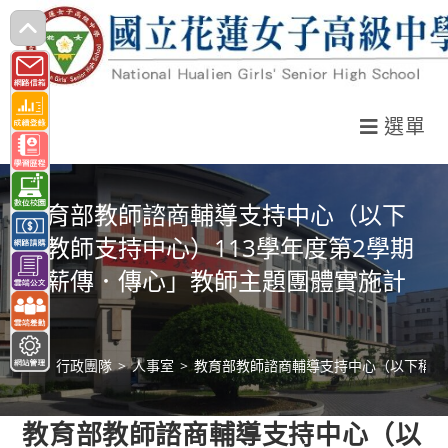
跳
轉
至
主
選單
要
內
容
教育部教師諮商輔導支持中心（以下
稱教師支持中心）113學年度第2學期
「薪傳．傳心」教師主題團體實施計
畫
>
行政團隊
>
人事室
>
教育部教師諮商輔導支持中心（以下稱教
教育部教師諮商輔導支持中心（以