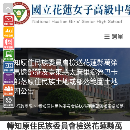
跳
轉
至
主
選單
要
內
容
轉知原住民族委員會檢送花蓮縣萬榮
鄉馬遠部落及臺東縣太麻里鄉魯巴卡
茲部落原住民族土地或部落範圍土地
範圍公告
>
行政團隊
>
轉知原住民族委員會檢送花蓮縣萬榮鄉馬遠部落及
轉知原住民族委員會檢送花蓮縣萬