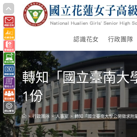
跳
轉
至
主
認識花女
行政團隊
要
內
容
轉知「國立臺南大
1份
>
行政團隊
>
人事室
>
轉知「國立臺南大學公開徵求附