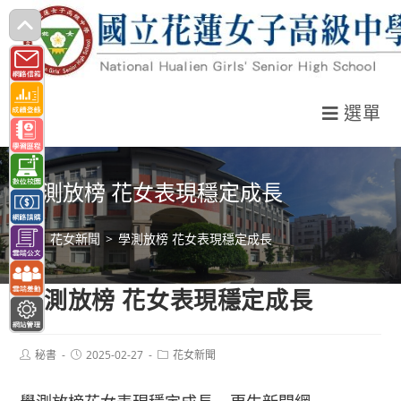
跳
轉
至
主
選單
要
內
容
學測放榜 花女表現穩定成長
>
花女新聞
>
學測放榜 花女表現穩定成長
學測放榜 花女表現穩定成長
Post
Post
Post
秘書
2025-02-27
花女新聞
author:
published:
category: