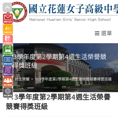
跳
轉
至
主
選單
要
內
容
113學年度第2學期第4週生活榮譽競
賽得獎班級
>
師生榮耀
>
113學年度第2學期第4週生活榮譽競賽得獎班級
113學年度第2學期第4週生活榮譽
競賽得獎班級