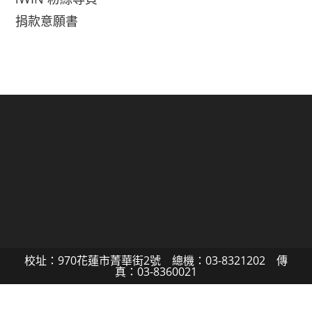
捐款意願書
校址：970花蓮市菁華街2號 總機：03-8321202 傳
真：03-8360021