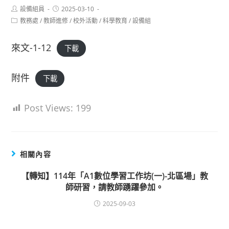
Post
Post
設備組員
2025-03-10
author:
published:
Post
教務處
/
教師進修
/
校外活動
/
科學教育
/
設備組
category:
來文-1-12
下載
附件
下載
Post Views:
199
相關內容
【轉知】114年「A1數位學習工作坊(一)-北區場」教
師研習，請教師踴躍參加。
2025-09-03