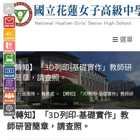
跳
轉
至
主
選單
要
內
容
【轉知】「3D列印-基礎實作」教師研
習簡章，請查照。
>
行政團隊
>
教務處
>
【轉知】「3D列印-基礎實作」教師研習
【轉知】「3D列印-基礎實作」教
師研習簡章，請查照。