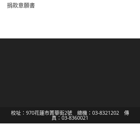
捐款意願書
校址：970花蓮市菁華街2號 總機：03-8321202 傳
真：03-8360021