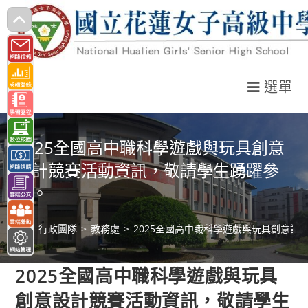
跳
轉
至
主
選單
要
內
容
2025全國高中職科學遊戲與玩具創意
設計競賽活動資訊，敬請學生踴躍參
加。
>
行政團隊
>
教務處
>
2025全國高中職科學遊戲與玩具創意設
2025全國高中職科學遊戲與玩具
創意設計競賽活動資訊，敬請學生