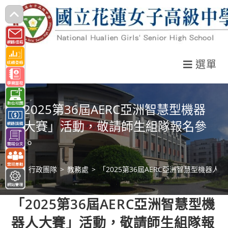
跳
轉
至
主
選單
要
內
容
「2025第36屆AERC亞洲智慧型機器
人大賽」活動，敬請師生組隊報名參
加。
>
行政團隊
>
教務處
>
「2025第36屆AERC亞洲智慧型機器
「2025第36屆AERC亞洲智慧型機
器人大賽」活動，敬請師生組隊報