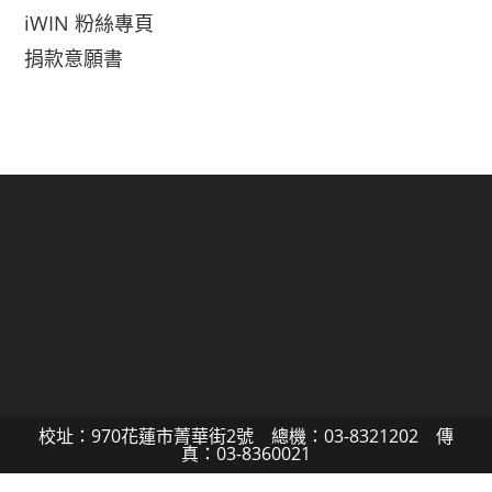
iWIN 粉絲專頁
捐款意願書
校址：970花蓮市菁華街2號 總機：03-8321202 傳
真：03-8360021