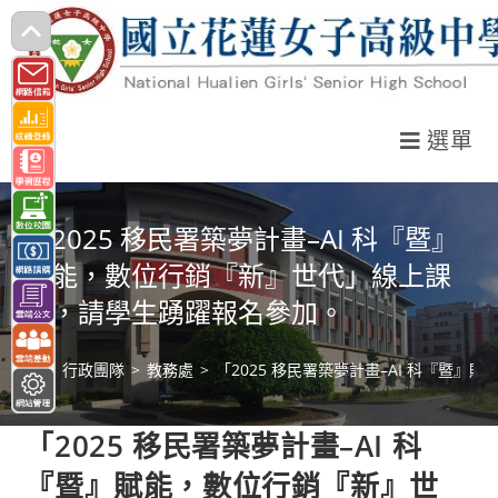
跳
轉
至
主
選單
要
內
容
「2025 移民署築夢計畫–AI 科『暨』
賦能，數位行銷『新』世代」線上課
程，請學生踴躍報名參加。
>
行政團隊
>
教務處
>
「2025 移民署築夢計畫–AI 科『暨
「2025 移民署築夢計畫–AI 科
『暨』賦能，數位行銷『新』世