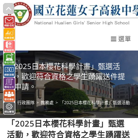
跳
轉
至
主
選單
要
內
容
「2025日本櫻花科學計畫」甄選活
動，歡迎符合資格之學生踴躍送件提
出申請。
>
行政團隊
>
教務處
>
「2025日本櫻花科學計畫」甄選活動
「2025日本櫻花科學計畫」甄選
活動，歡迎符合資格之學生踴躍送