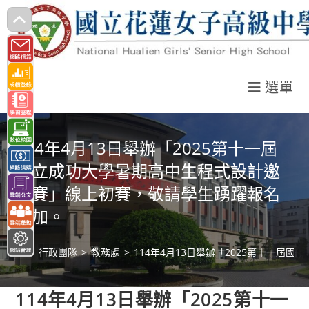
跳
轉
至
主
選單
要
內
容
114年4月13日舉辦「2025第十一屆
國立成功大學暑期高中生程式設計邀
請賽」線上初賽，敬請學生踴躍報名
參加。
>
行政團隊
>
教務處
>
114年4月13日舉辦「2025第十一
114年4月13日舉辦「2025第十一